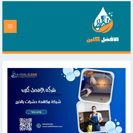
خطي
لى
لمحتوى