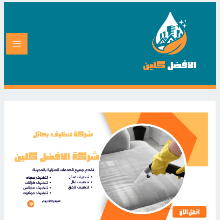
خطي
لى
لمحتوى