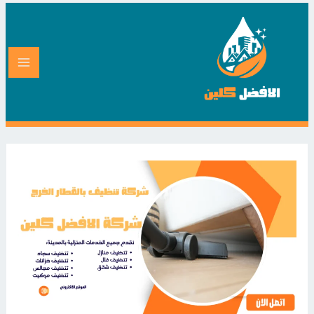
خطي
لى
لمحتوى