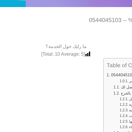
ما رايك حول الخدمة؟
]
10
Average:
5
[Total:
Table of 
ر
فضل لك
بالخرج
ل
ة
ة
ت
ا
اء