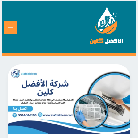
خطي
لى
لمحتوى